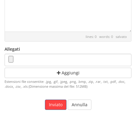
lines: 0 words: 0
salvato
Allegati
Aggiungi
Estensioni file consentite: .jpg, .gif, .jpeg, .png, .bmp, .zip, .rar, .txt, .pdf, .doc,
.docx, .csv, .xls (Dimensione massima del file: 512MB)
Annulla