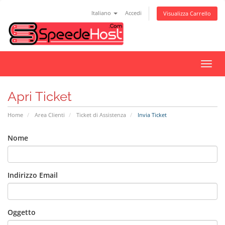
Italiano
Accedi
Visualizza Carrello
Attiv
Navi
Apri Ticket
Home
Area Clienti
Ticket di Assistenza
Invia Ticket
Nome
Indirizzo Email
Oggetto