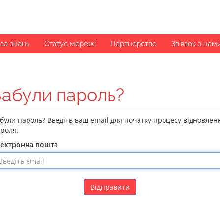
за знань
Статус мережі
Партнерство
Зв'язок з нам
Забули пароль?
були пароль? Введіть ваш email для початку процесу відновлен
роля.
лектронна пошта
Відправити