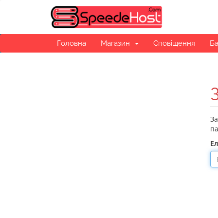
Головна
Магазин
Сповіщення
Ба
За
па
Е