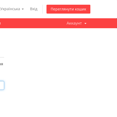
Українська
Вхід
Переглянути кошик
и
Аккаунт
ня