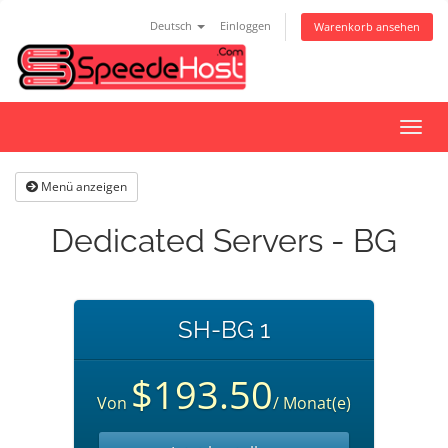
Deutsch
Einloggen
Warenkorb ansehen
Navig
ein-/
Menü anzeigen
Dedicated Servers - BG
SH-BG 1
$193.50
Von
/ Monat(e)