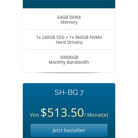
64GB DDR4
Memory
1x 240GB SSD + 1x 960GB NVMe
Hard Drive(s)
50000GB
Monthly Bandwidth
SH-BG 7
$513.50
Von
/ Monat(e)
Jetzt bestellen