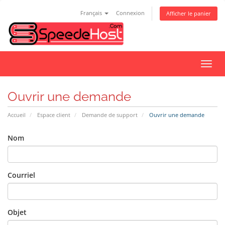
Français
Connexion
Afficher le panier
Bascu
la
navig
Ouvrir une demande
Accueil
Espace client
Demande de support
Ouvrir une demande
Nom
Courriel
Objet