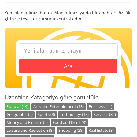
Yeni alan adınızı bulun. Alan adınızı ya da bir anahtar sözcük
girin ve tescil durumunu kontrol edin.
Ara
Uzantıları Kategoriye göre görüntüle
Popular (19)
Arts and Entertainment (13)
Business (11)
Geographic (5)
Sports (8)
Technology (18)
Services (32)
Money and Finance (2)
Food and Drink (8)
Leisure and Recreation (8)
Shopping (28)
Real Estate (3)