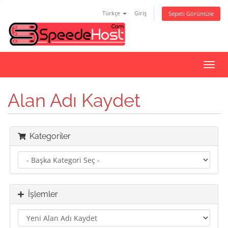
Türkçe
Giriş
Sepeti Görüntüle
Gezi
değiş
Alan Adı Kaydet
Kategoriler
İşlemler