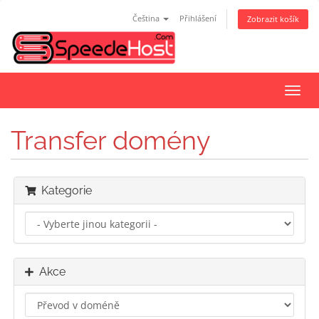
Čeština
Přihlášení
Zobrazit košík
Přep
navig
Transfer domény
Kategorie
Akce