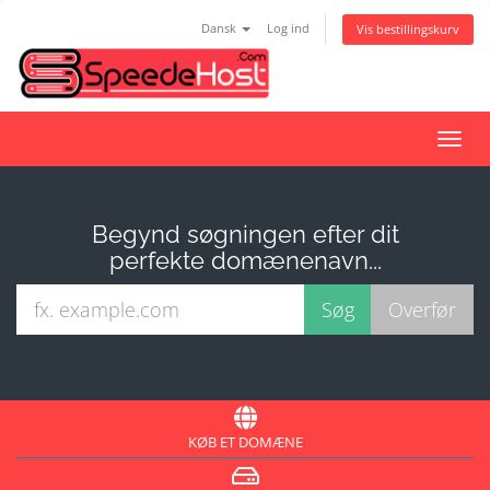
Dansk
Log ind
Vis bestillingskurv
Skift
navig
Begynd søgningen efter dit
perfekte domænenavn...
KØB ET DOMÆNE