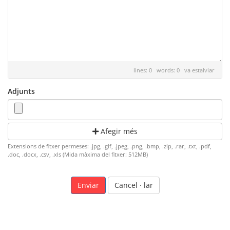
lines: 0 words: 0
va estalviar
Adjunts
Afegir més
Extensions de fitxer permeses: .jpg, .gif, .jpeg, .png, .bmp, .zip, .rar, .txt, .pdf,
.doc, .docx, .csv, .xls (Mida màxima del fitxer: 512MB)
Cancel · lar