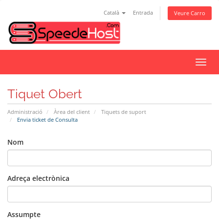
Català
Entrada
Veure Carro
Canv
la
nave
Tiquet Obert
Administració
Àrea del client
Tiquets de suport
Envia ticket de Consulta
Nom
Adreça electrònica
Assumpte