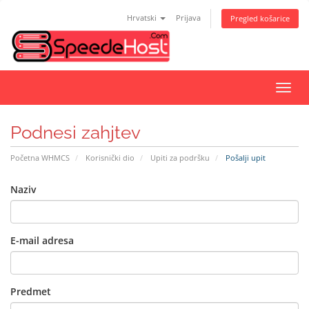
Hrvatski
Prijava
Pregled košarice
Preba
navig
Podnesi zahjtev
Početna WHMCS
Korisnički dio
Upiti za podršku
Pošalji upit
Naziv
E-mail adresa
Predmet