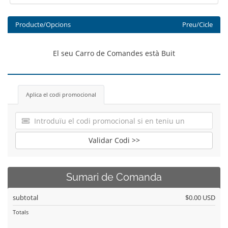
Producte/Opcions
Preu/Cicle
El seu Carro de Comandes està Buit
Aplica el codi promocional
Validar Codi >>
Sumari de Comanda
subtotal
$0.00 USD
Totals