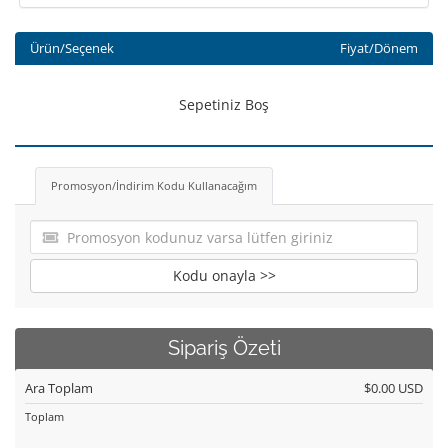
Ürün/Seçenek
Fiyat/Dönem
Sepetiniz Boş
Promosyon/İndirim Kodu Kullanacağım
Kodu onayla >>
Sipariş Özeti
Ara Toplam
$0.00 USD
Toplam