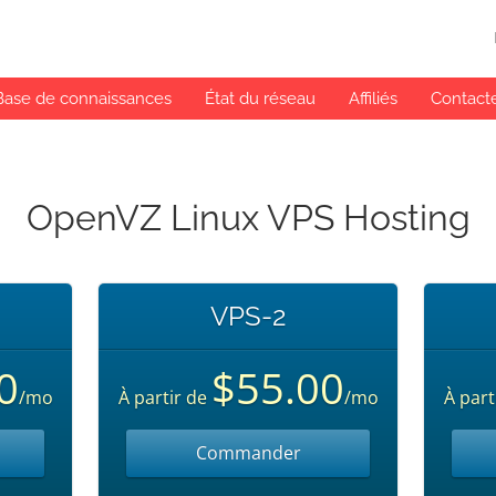
Base de connaissances
État du réseau
Affiliés
Contact
OpenVZ Linux VPS Hosting
VPS-2
0
$55.00
/mo
À partir de
/mo
À part
Commander