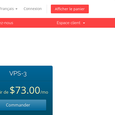
Français
Connexion
Afficher le panier
ez-nous
Espace client
VPS-3
$73.00
ir de
/mo
Commander