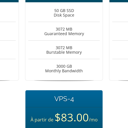
50 GB SSD
Disk Space
3072 MB
Guaranteed Memory
3072 MB
Burstable Memory
3000 GB
Monthly Bandwidth
VPS-4
$83.00
À partir de
/mo