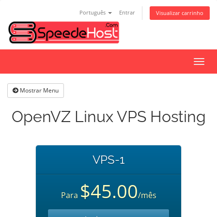
Português
Entrar
Visualizar carrinho
Alter
nave
Mostrar Menu
OpenVZ Linux VPS Hosting
VPS-1
$45.00
Para
/mês