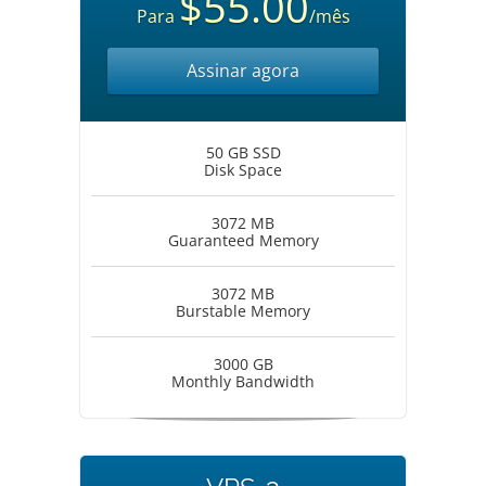
$55.00
Para
/mês
Assinar agora
50 GB SSD
Disk Space
3072 MB
Guaranteed Memory
3072 MB
Burstable Memory
3000 GB
Monthly Bandwidth