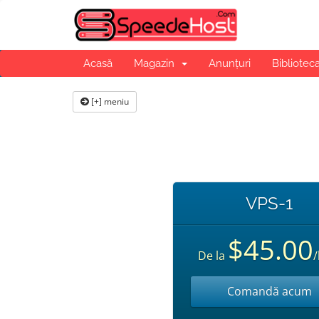
Acasă
Magazin
Anunțuri
Bibliotec
[+] meniu
VPS-1
$45.00
De la
/
Comandă acum