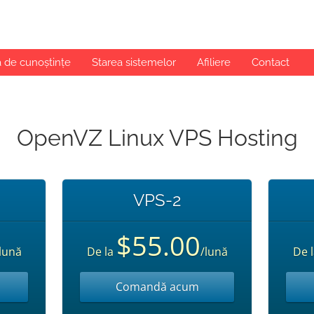
a de cunoștințe
Starea sistemelor
Afiliere
Contact
OpenVZ Linux VPS Hosting
VPS-2
$55.00
lună
De la
/lună
De 
Comandă acum