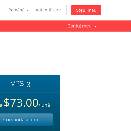
Română
Autentificare
Coșul meu
Contul meu
VPS-3
$73.00
la
/lună
Comandă acum