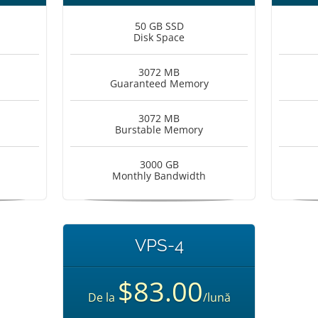
50 GB SSD
Disk Space
3072 MB
Guaranteed Memory
3072 MB
Burstable Memory
3000 GB
Monthly Bandwidth
VPS-4
$83.00
De la
/lună