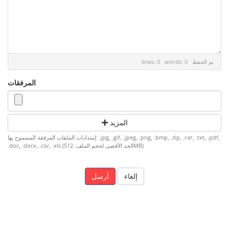
تم الحفظ
lines: 0 words: 0
المرفقات
المزيد
إمتدادات الملفات المرفقة المسموح بها: .jpg, .gif, .jpeg, .png, .bmp, .zip, .rar, .txt, .pdf,
.doc, .docx, .csv, .xls (الحد الأقصى لحجم الملف: 512MB)
إلغاء