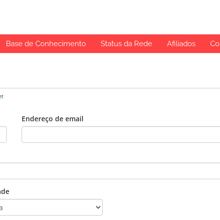
Base de Conhecimento
Status da Rede
Afiliados
Co
et
Endereço de email
ade