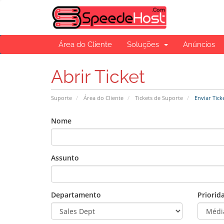
Área do Cliente
Soluções
Anúncios
Abrir Ticket
Suporte
Área do Cliente
Tickets de Suporte
Enviar Tick
Nome
Assunto
Departamento
Priorid