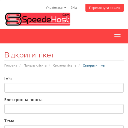
Українська
Вхід
Переглянути кошик
Пере
наві
Відкрити тікет
Головна
Панель клієнта
Система тікетів
Створити тікет
Ім’я
Електронна пошта
Тема