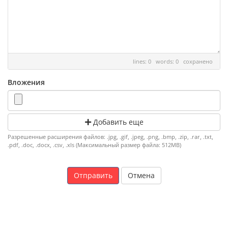
lines: 0 words: 0
сохранено
Вложения
Добавить еще
Разрешенные расширения файлов: .jpg, .gif, .jpeg, .png, .bmp, .zip, .rar, .txt,
.pdf, .doc, .docx, .csv, .xls (Максимальный размер файла: 512MB)
Отмена