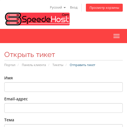
Русский
Вход
Просмотр корзины
Пере
нави
Открыть тикет
Портал
Панель клиента
Тикеты
Отправить тикет
Имя
Email-адрес
Тема