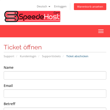
Deutsch
Einloggen
Warenkorb ansehen
Navig
ein-/
Ticket öffnen
Support
Kundenlogin
Supporttickets
Ticket abschicken
Name
Email
Betreff