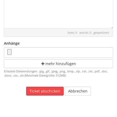
lines: 0 words: 0
gespeichert
Anhänge
mehr hinzufügen
Erlaubte Dateiendungen: .jpg, .gif, .jpeg, .png, .bmp, .zip, .rar, .txt, .pdf, .doc,
.docx, .csv, .xls (Maximale Dateigröße: 512MB)
Abbrechen