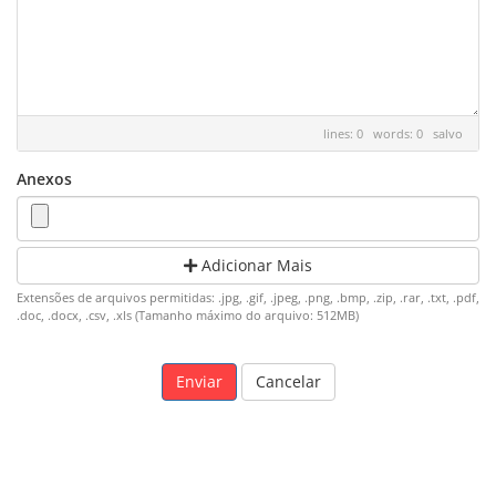
lines: 0 words: 0
salvo
Anexos
Adicionar Mais
Extensões de arquivos permitidas: .jpg, .gif, .jpeg, .png, .bmp, .zip, .rar, .txt, .pdf,
.doc, .docx, .csv, .xls (Tamanho máximo do arquivo: 512MB)
Cancelar