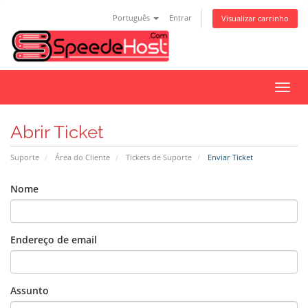
Português
Entrar
Visualizar carrinho
Alter
nave
Abrir Ticket
Suporte
Área do Cliente
Tickets de Suporte
Enviar Ticket
Nome
Endereço de email
Assunto