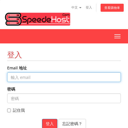
中文
登入
查看購物車
切
換
導
登入
覽
Email 地址
密碼
記住我
忘記密碼？