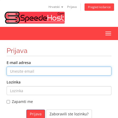
Hrvatski
Prijava
Pregled košarice
Preba
navig
Prijava
E-mail adresa
Lozinka
Zapamti me
Zaboravili ste lozinku?