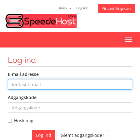
Dansk
Log ind
Vis bestillingskurv
Skift
navig
Log ind
E-mail adresse
Adgangskode
Husk mig
Glemt adgangskode?