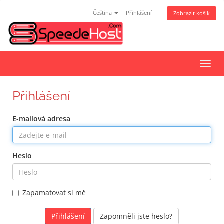
Čeština
Přihlášení
Zobrazit košík
Přep
navig
Přihlášení
E-mailová adresa
Heslo
Zapamatovat si mě
Zapomněli jste heslo?