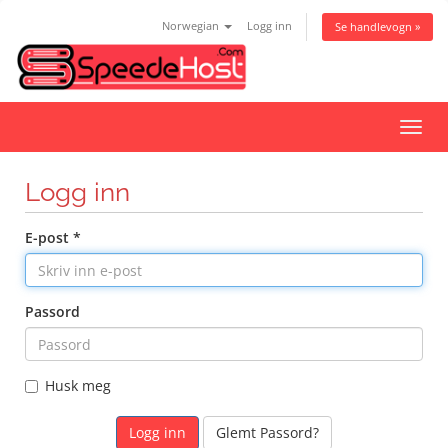
Norwegian
Logg inn
Se handlevogn »
Bytt
navig
Logg inn
E-post *
Passord
Husk meg
Glemt Passord?