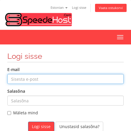
Estonian
Logi sisse
Vaata ostukorvi
Lülit
navig
Logi sisse
E-mail
Salasõna
Mäleta mind
Unustasid salasõna?